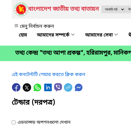
বাংলাদেশ জাতীয় তথ্য বাতায়ন
মেনু নির্বাচন করুন
আমাদের সম্পর্কে
আমাদের সেবা
ঊ
তথ্য কেন্দ্র "তথ্য আপা প্রকল্প", হরিরামপুর, মানিকগ
এই কনটেন্টটি শেয়ার করতে ক্লিক করুন
টেন্ডার (দরপত্র)
এডভান্সড অপশনগুলো দেখান