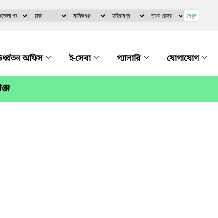
দেখুন
র্ধ্বতন অফিস
ই-সেবা
গ্যালারি
যোগাযোগ
ঞ্জ