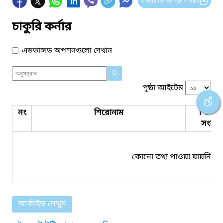
আপনার মতামত প্রদান করুন
চাকুরি কর্নার
এডভান্সড অপশনগুলো দেখান
পৃষ্ঠা আইটেম
নং
শিরোনাম
পিডিএ
সংযুক্ত
কোনো তথ্য পাওয়া যায়নি।
আর্কাইভ দেখুন